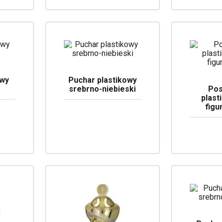
owy
Puchar plastikowy
srebrno-niebieski
Pos
plast
figu