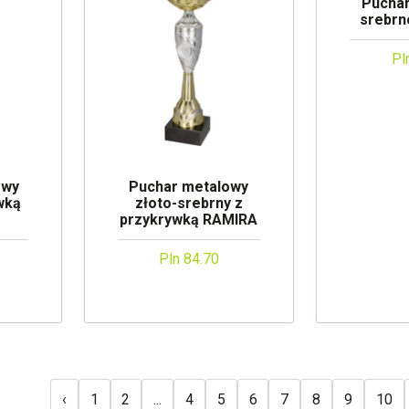
Pucha
srebrn
Pl
owy
Puchar metalowy
wką
złoto-srebrny z
przykrywką RAMIRA
Pln 84.70
‹
1
2
...
4
5
6
7
8
9
10