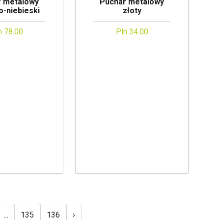
r metalowy
Puchar metalowy
o-niebieski
złoty
n 78.00
Pln 34.00
...
135
136
›