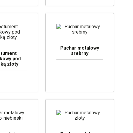
Puchar metalowy
tument
srebrny
ikowy pod
rką złoty