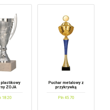
 plastikowy
Puchar metalowy z
rny ZOJA
przykrywką
n 18.20
Pln 45.70