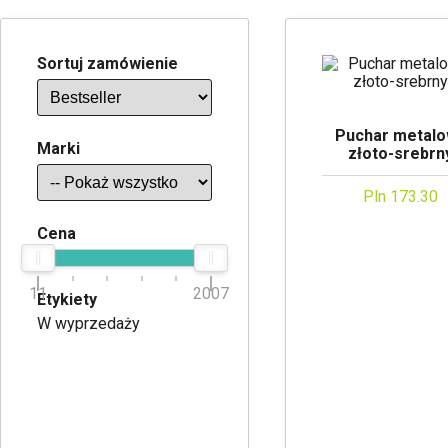
Sortuj zamówienie
Puchar metal
Marki
złoto-srebrn
Pln 173.30
Cena
11
2007
Etykiety
W wyprzedaży