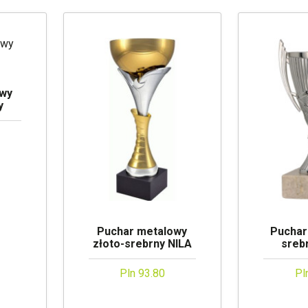
owy
y
Puchar metalowy
Puchar
złoto-srebrny NILA
sreb
Pln 93.80
Pl