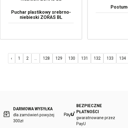
Postume
Puchar plastikowy srebrno-
niebieski ZORAS BL
‹
1
2
...
128
129
130
131
132
133
134
BEZPIECZNE
DARMOWA WYSYŁKA
PŁATNOŚCI
dla zamówień powyżej
gwaratnowane przez
300zł
PayU