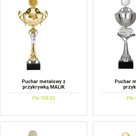
Puchar metalowy z
Puchar m
przykrywką MALIK
przy
Pln 109.20
Pln 