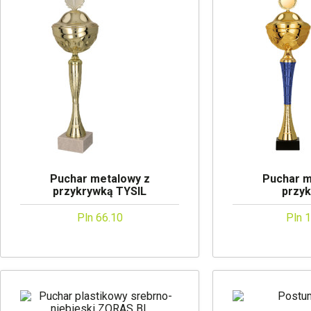
Puchar metalowy z
Puchar m
przykrywką TYSIL
przy
Pln 66.10
Pln 