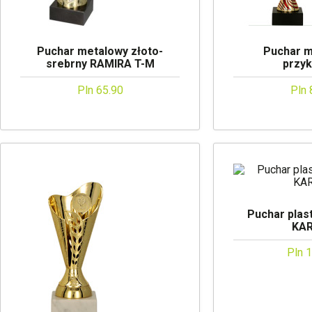
Puchar metalowy złoto-
Puchar m
srebrny RAMIRA T-M
przy
Pln 65.90
Pln 
Puchar plast
KA
Pln 