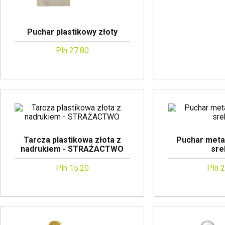
Puchar plastikowy złoty
Pln 27.80
Tarcza plastikowa złota z
Puchar meta
nadrukiem - STRAŻACTWO
sre
Pln 15.20
Pln 