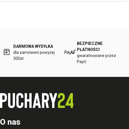
BEZPIECZNE
DARMOWA WYSYŁKA
PŁATNOŚCI
dla zamówień powyżej
gwaratnowane przez
300zł
PayU
O nas