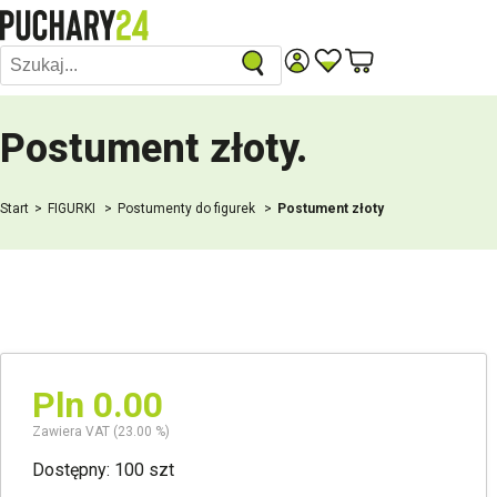
Postument złoty
.
Start
FIGURKI
Postumenty do figurek
Postument złoty
Pln 0.00
Zawiera VAT (23.00 %)
Dostępny: 100 szt