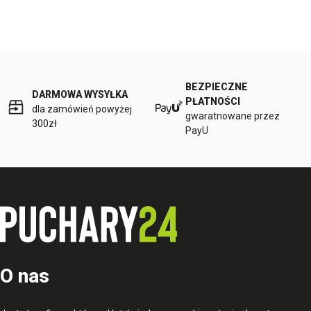
BEZPIECZNE
DARMOWA WYSYŁKA
PŁATNOŚCI
dla zamówień powyżej
gwaratnowane przez
300zł
PayU
O nas