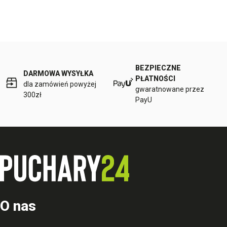
BEZPIECZNE
DARMOWA WYSYŁKA
PŁATNOŚCI
dla zamówień powyżej
gwaratnowane przez
300zł
PayU
O nas