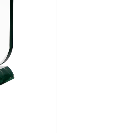
Twoja lista życzeń
Jeden produkt
Pln 0.00
Utwórz nową listę życzeń