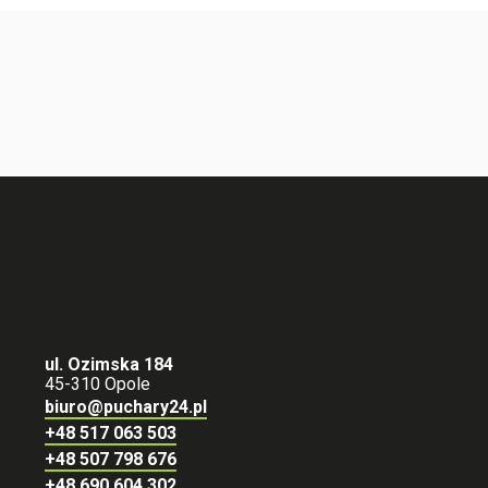
ul. Ozimska 184
45-310 Opole
biuro@puchary24.pl
+48 517 063 503
+48 507 798 676
+48 690 604 302