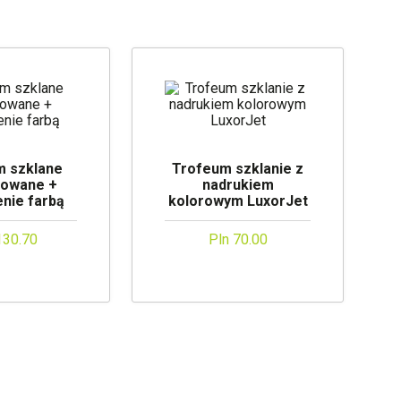
m szklane
Trofeum szklanie z
rowane +
nadrukiem
enie farbą
kolorowym LuxorJet
130.70
Pln 70.00