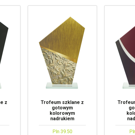
e z
Trofeum szklane z
Trofeu
gotowym
go
kolorowym
kol
nadrukiem
na
Pln 39.50
Pl