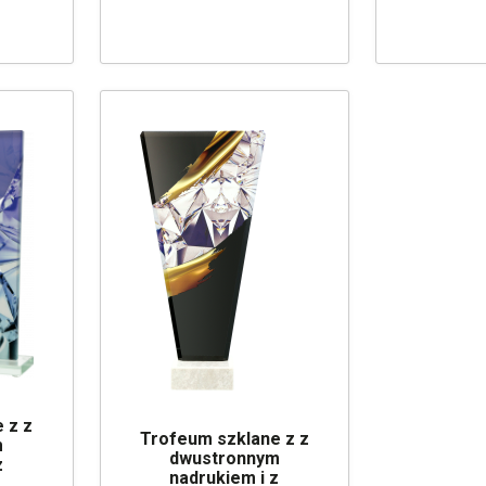
 z z
Trofeum szklane z z
m
dwustronnym
z
nadrukiem i z