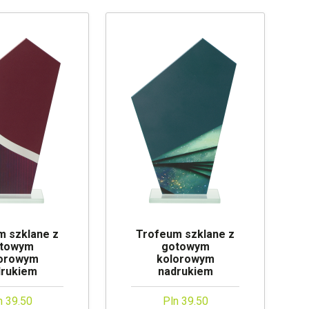
m szklane z
Trofeum szklane z
towym
gotowym
orowym
kolorowym
drukiem
nadrukiem
n 39.50
Pln 39.50