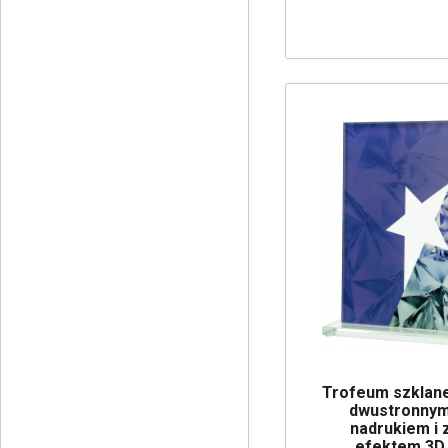
Trofeum szklane
dwustronny
nadrukiem i 
efektem 3D