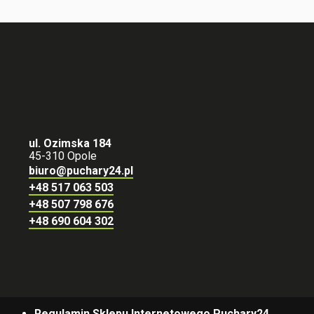
ul. Ozimska 184
45-310 Opole
biuro@puchary24.pl
+48 517 063 503
+48 507 798 676
+48 690 604 302
Regulamin Sklepu Internetowego Puchary24