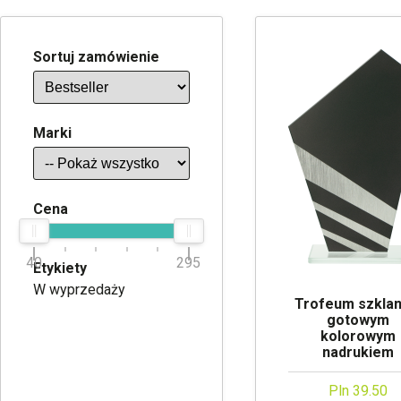
Sortuj zamówienie
Marki
Cena
40
295
Etykiety
W wyprzedaży
Trofeum szklan
gotowym
kolorowym
nadrukiem
Pln 39.50