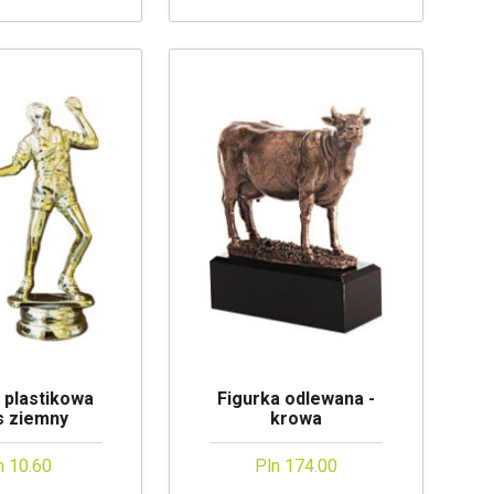
 plastikowa
Figurka odlewana -
s ziemny
krowa
n 10.60
Pln 174.00