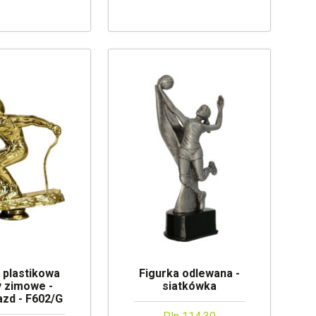
 plastikowa
Figurka odlewana -
y zimowe -
siatkówka
azd - F602/G