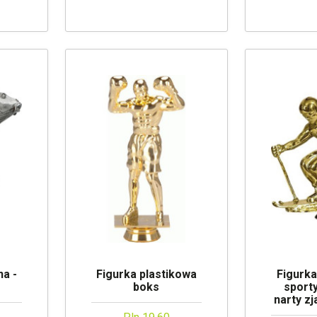
a -
Figurka plastikowa
Figurka
boks
sport
narty zj