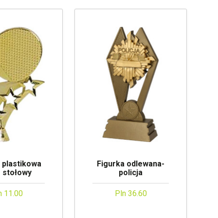
 plastikowa
Figurka odlewana-
s stołowy
policja
n 11.00
Pln 36.60