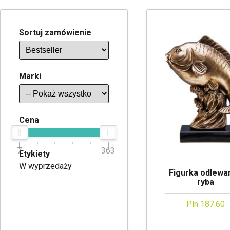
Sortuj zamówienie
Marki
Cena
7
363
Etykiety
W wyprzedaży
Figurka odlewan
ryba
Pln 187.60