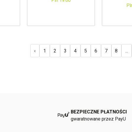
Pln 19.60
Pl
‹
1
2
3
4
5
6
7
8
...
BEZPIECZNE PŁATNOŚCI
gwaratnowane przez PayU